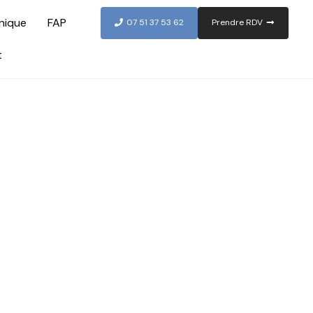
nique
FAP
07 51 37 53 62
Prendre RDV
t
lité